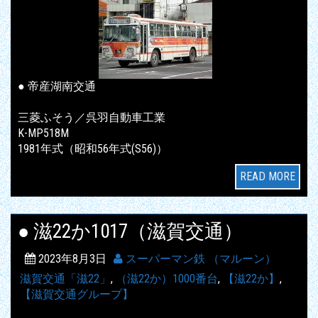
● 帝産湖南交通
三菱ふそう／呉羽自動車工業
K-MP518M
1981年式（昭和56年式(S56)）
READ MORE
● 滋22か1017（滋賀交通）
2023年8月3日
スーパーマン鉄 （マルーン）
滋賀交通「滋22」
,
（滋22か）1000番台
,
【滋22か】
,
【滋賀交通グループ】