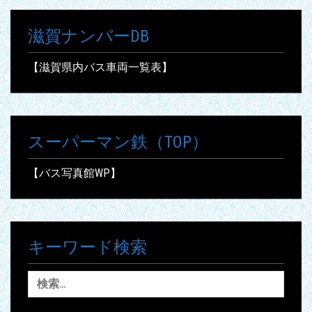
滋賀ナンバーDB
【滋賀県内バス車両一覧表】
スーパーマン鉄（TOP）
【バス写真館WP】
キーワード検索
検
索: