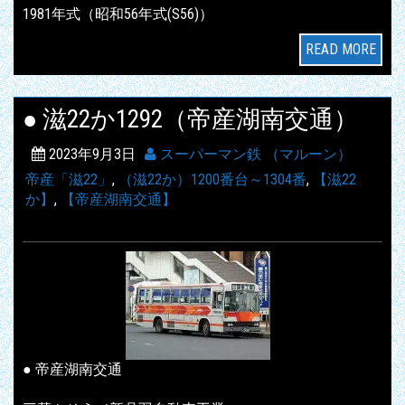
1981年式（昭和56年式(S56)）
READ MORE
● 滋22か1292（帝産湖南交通）
2023年9月3日
スーパーマン鉄 （マルーン）
帝産「滋22」
,
（滋22か）1200番台～1304番
,
【滋22
か】
,
【帝産湖南交通】
● 帝産湖南交通