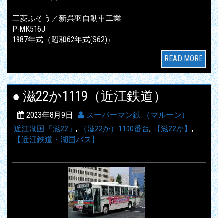
三菱ふそう／新呉羽自動車工業
P-MK516J
1987年式（昭和62年式(S62)）
READ MORE
● 滋22か1119（近江鉄道）
2023年8月9日
スーパーマン鉄 （マルーン）
近江湖国「滋22」
,
（滋22か）1100番台
,
【滋22か】
,
【近江鉄道・湖国バス】