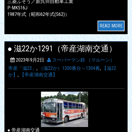
三菱ふそう／新呉羽自動車工業
P-MK516J
1987年式（昭和62年式(S62)）
READ MORE
● 滋22か1291（帝産湖南交通）
2023年9月2日
スーパーマン鉄 （マルーン）
帝産「滋22」
,
（滋22か）1200番台～1304番
,
【滋22
か】
,
【帝産湖南交通】
● 帝産湖南交通