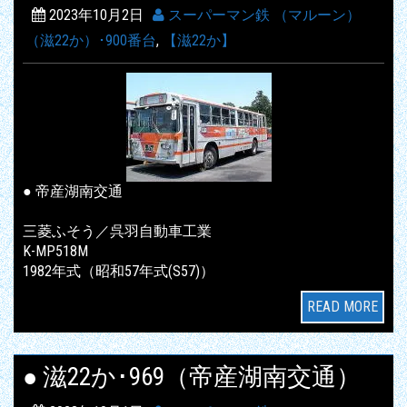
2023年10月2日
スーパーマン鉄 （マルーン）
（滋22か）･900番台
,
【滋22か】
● 帝産湖南交通
三菱ふそう／呉羽自動車工業
K-MP518M
1982年式（昭和57年式(S57)）
READ MORE
● 滋22か･969（帝産湖南交通）