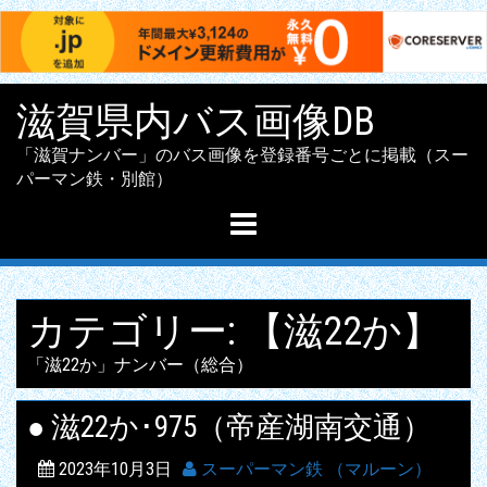
Skip
滋賀県内バス画像DB
to
content
「滋賀ナンバー」のバス画像を登録番号ごとに掲載（スー
パーマン鉄・別館）
カテゴリー:
【滋22か】
「滋22か」ナンバー（総合）
● 滋22か･975（帝産湖南交通）
2023年10月3日
スーパーマン鉄 （マルーン）