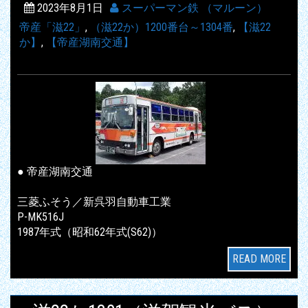
2023年8月1日
スーパーマン鉄 （マルーン）
帝産「滋22」
,
（滋22か）1200番台～1304番
,
【滋22
か】
,
【帝産湖南交通】
● 帝産湖南交通
三菱ふそう／新呉羽自動車工業
P-MK516J
1987年式（昭和62年式(S62)）
READ MORE