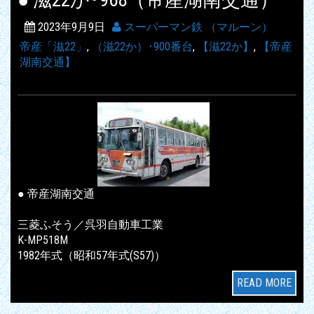
● 滋22か･968（帝産湖南交通）
2023年9月9日
スーパーマン鉄 （マルーン）
帝産「滋22」
,
（滋22か）･900番台
,
【滋22か】
,
【帝産
湖南交通】
● 帝産湖南交通
三菱ふそう／呉羽自動車工業
K-MP518M
1982年式（昭和57年式(S57)）
READ MORE