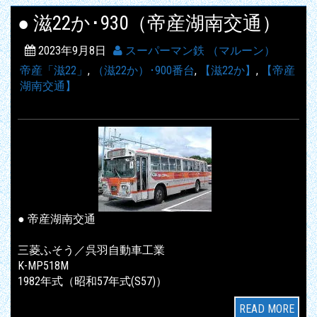
● 滋22か･930（帝産湖南交通）
2023年9月8日
スーパーマン鉄 （マルーン）
帝産「滋22」
,
（滋22か）･900番台
,
【滋22か】
,
【帝産
湖南交通】
● 帝産湖南交通
三菱ふそう／呉羽自動車工業
K-MP518M
1982年式（昭和57年式(S57)）
READ MORE