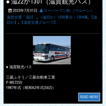
● 滋22か1301（滋賀観光バス）
2023年7月31日
スーパーマン鉄 （マルーン）
滋賀交通「滋22」
,
（滋22か）1200番台～1304番
,
【滋
22か】
,
【滋賀交通グループ】
● 滋賀観光バス
三菱ふそう／三菱自動車工業
P-MS725S
1987年式（昭和62年式(S62)）
READ MORE