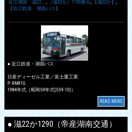
近江湖国「滋22」
,
（滋22か）1100番台
,
【滋22か】
,
【近江鉄道・湖国バス】
● 近江鉄道・湖国バス
日産ディーゼル工業／富士重工業
P-RM81G
1984年式（昭和59年式(S59-10)）
READ MORE
● 滋22か1290（帝産湖南交通）