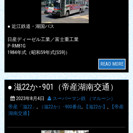
● 近江鉄道・湖国バス
日産ディーゼル工業／富士重工業
P-RM81G
1984年式（昭和59年式(S59)）
READ MORE
● 滋22か･901（帝産湖南交通）
2023年8月4日
スーパーマン鉄 （マルーン）
帝産「滋22」
,
（滋22か）･900番台
,
【滋22か】
,
【帝産
湖南交通】