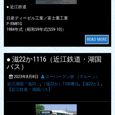
● 近江鉄道
日産ディーゼル工業／富士重工業
P-RM81G
1984年式（昭和59年式(S59-10)）
READ MORE
● 滋22か1116（近江鉄道・湖国
バス）
2023年8月8日
スーパーマン鉄 （マルーン）
近江湖国「滋22」
,
（滋22か）1100番台
,
【滋22か】
,
【近江鉄道・湖国バス】