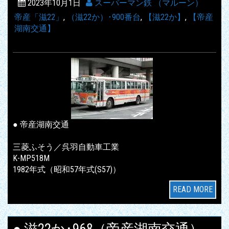
2023年10月1日
スーパーマン鉄 （マルーン）
帝産「滋22」
,
（滋22か）･900番台
,
【滋22か】
,
【帝産
湖南交通】
● 帝産湖南交通
三菱ふそう／呉羽自動車工業
K-MP518M
1982年式（昭和57年式(S57)）
READ MORE