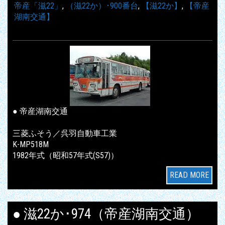
帝産「滋22」
,
（滋22か）･900番台
,
【滋22か】
,
【帝産
湖南交通】
● 帝産湖南交通
三菱ふそう／呉羽自動車工業
K-MP518M
1982年式（昭和57年式(S57)）
READ MORE
● 滋22か･974（帝産湖南交通）