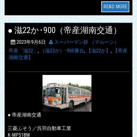
READ MORE
● 滋22か･900（帝産湖南交通）
2023年9月6日
スーパーマン鉄 （マルーン）
帝産「滋22」
,
（滋22か）･900番台
,
【滋22か】
,
【帝産
湖南交通】
● 帝産湖南交通
三菱ふそう／呉羽自動車工業
K-MP518M