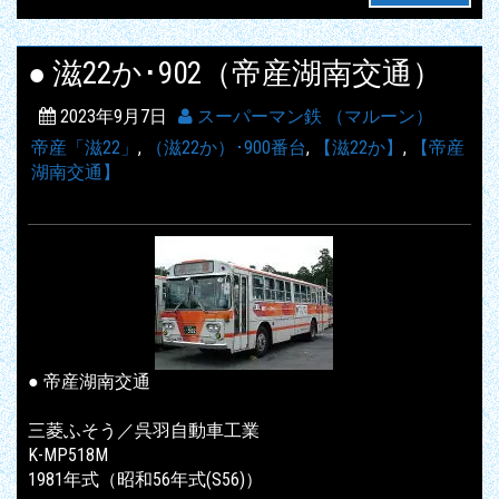
● 滋22か･902（帝産湖南交通）
2023年9月7日
スーパーマン鉄 （マルーン）
帝産「滋22」
,
（滋22か）･900番台
,
【滋22か】
,
【帝産
湖南交通】
● 帝産湖南交通
三菱ふそう／呉羽自動車工業
K-MP518M
1981年式（昭和56年式(S56)）