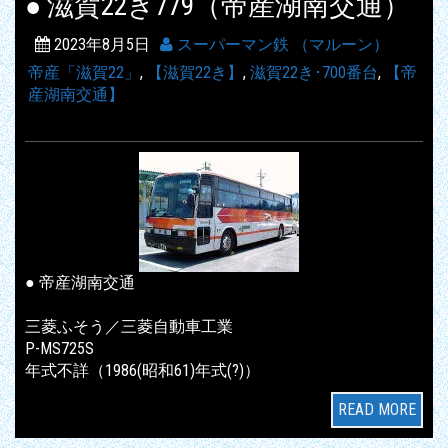
● 滋賀22き779（帝産湖南交通）
2023年8月5日
スーパーマン鉄 （マルーン）
帝産「滋賀22」
,
【滋賀22き】
,
滋賀22き･700番台
,
【帝
産湖南交通】
● 帝産湖南交通
三菱ふそう／三菱自動車工業
P-MS725S
年式不詳（1986(昭和61)年式(?)）
READ MORE