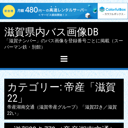
Skip
滋賀県内バス画像DB
to
content
「滋賀ナンバー」のバス画像を登録番号ごとに掲載（スー
パーマン鉄・別館）
カテゴリー:
帝産「滋賀
22」
帝産湖南交通（滋賀帝産グループ）「滋賀22き／滋賀
22い」