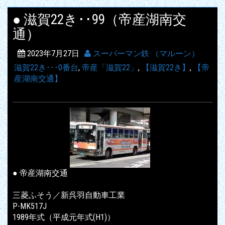
● 滋賀22き･･99（帝産湖南交
通）
2023年7月27日
スーパーマン鉄 （マルーン）
滋賀22き･･･0番台
,
帝産「滋賀22」
,
【滋賀22き】
,
【帝
産湖南交通】
● 帝産湖南交通
三菱ふそう／新呉羽自動車工業
P-MK517J
1989年式（平成元年式(H1)）