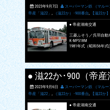
2023年9月7日
スーパーマン鉄 （マルー
帝産「滋22」
,
（滋22か）･900番台
,
【滋22か
● 帝産湖南交通
三菱ふそう／呉羽自動
K-MP518M
1981年式（昭和56年式(
● 滋22か･900（
2023年9月6日
スーパーマン鉄 （マルー
帝産「滋22」
,
（滋22か）･900番台
,
【滋22か
● 帝産湖南交通