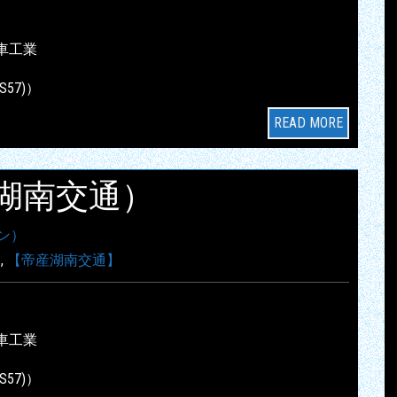
車工業
S57)）
READ MORE
帝産湖南交通）
ン）
】
,
【帝産湖南交通】
車工業
S57)）