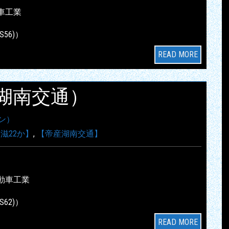
車工業
S56)）
READ MORE
帝産湖南交通）
ン）
滋22か】
,
【帝産湖南交通】
動車工業
S62)）
READ MORE