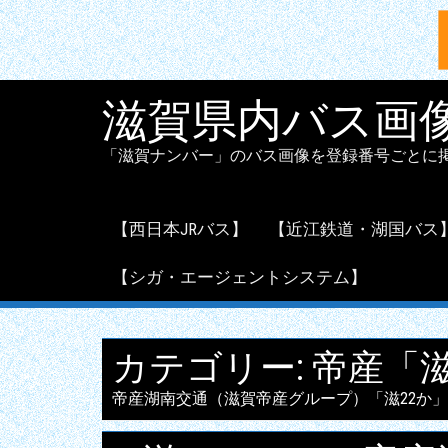
Skip
滋賀県内バス画像
to
content
「滋賀ナンバー」のバス画像を登録番号ごとに
【西日本JRバス】
【近江鉄道・湖国バス
【シガ・エージェントシステム】
カテゴリー:
帝産「滋
帝産湖南交通（滋賀帝産グループ）「滋22か」