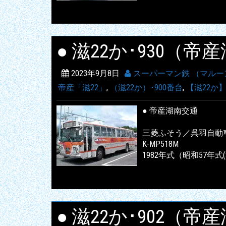
● 滋22か･930（
2023年9月8日
スーパーマン鉄 （マルー
帝産「滋22」
,
（滋22か）･900番台
,
【滋22か
● 帝産湖南交通
三菱ふそう／呉羽自動
K-MP518M
1982年式（昭和57年式(
● 滋22か･902（