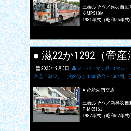
三菱ふそう／呉羽自動
K-MP518M
1981年式（昭和56年式(
● 滋22か1292（
2023年9月3日
スーパーマン鉄 （マルー
帝産「滋22」
,
（滋22か）1200番台～1304番
,
【
● 帝産湖南交通
三菱ふそう／新呉羽自
P-MK516J
1987年式（昭和62年式(