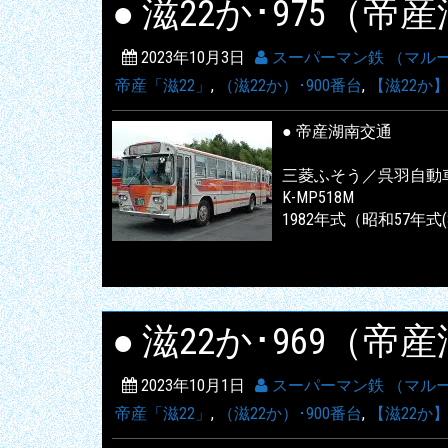
● 滋22か･975（
2023年10月3日
スーパーマン鉄 （マル
帝産「滋22」
,
（滋22か）･900番台
,
【滋22か
● 帝産湖南交通
三菱ふそう／呉羽自動
K-MP518M
1982年式（昭和57年式(
● 滋22か･969（
2023年10月1日
スーパーマン鉄 （マル
帝産「滋22」
,
（滋22か）･900番台
,
【滋22か