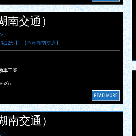
帝産湖南交通）
ン）
滋22か】
,
【帝産湖南交通】
動車工業
S62)）
READ MORE
帝産湖南交通）
ン）