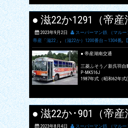
● 滋22か1291（
2023年9月2日
スーパーマン鉄 （マルー
帝産「滋22」
,
（滋22か）1200番台～1304番
,
【
● 帝産湖南交通
三菱ふそう／新呉羽自
P-MK516J
1987年式（昭和62年式(
● 滋22か･901（
2023年8月4日
スーパーマン鉄 （マルー