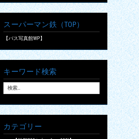
スーパーマン鉄（TOP）
【バス写真館WP】
キーワード検索
検
索:
カテゴリー