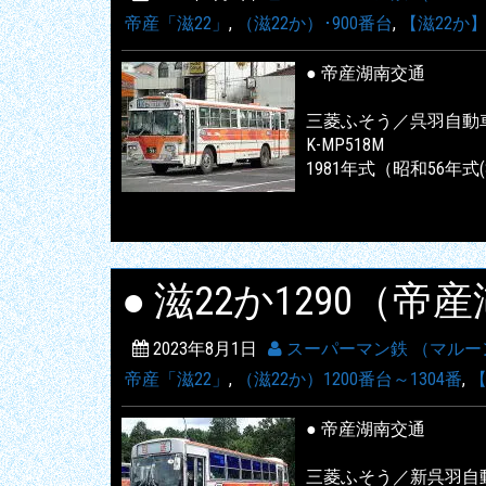
帝産「滋22」
,
（滋22か）･900番台
,
【滋22か
● 帝産湖南交通
三菱ふそう／呉羽自動
K-MP518M
1981年式（昭和56年式(
● 滋22か1290（
2023年8月1日
スーパーマン鉄 （マルー
帝産「滋22」
,
（滋22か）1200番台～1304番
,
【
● 帝産湖南交通
三菱ふそう／新呉羽自