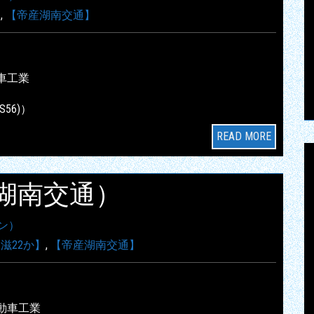
】
,
【帝産湖南交通】
車工業
S56)）
READ MORE
帝産湖南交通）
ン）
滋22か】
,
【帝産湖南交通】
動車工業