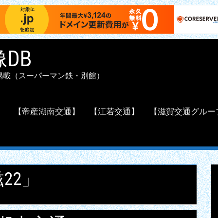
DB
掲載（スーパーマン鉄・別館）
】
【帝産湖南交通】
【江若交通】
【滋賀交通グルー
22」