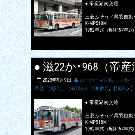
● 帝産湖南交通
三菱ふそう／呉羽自動
K-MP518M
1982年式（昭和57年式(
● 滋22か･968（
2023年9月9日
スーパーマン鉄 （マルー
帝産「滋22」
,
（滋22か）･900番台
,
【滋22か
● 帝産湖南交通
三菱ふそう／呉羽自動
K-MP518M
1982年式（昭和57年式(