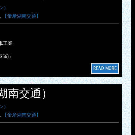
ン）
】
,
【帝産湖南交通】
車工業
S56)）
READ MORE
帝産湖南交通）
ン）
】
,
【帝産湖南交通】