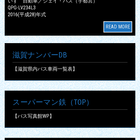
いすゞ自動車／ジェイ・バス（宇都宮）
QPG-LV234L3
2016(平成28)年式
READ MORE
滋賀ナンバーDB
【滋賀県内バス車両一覧表】
スーパーマン鉄（TOP）
【バス写真館WP】