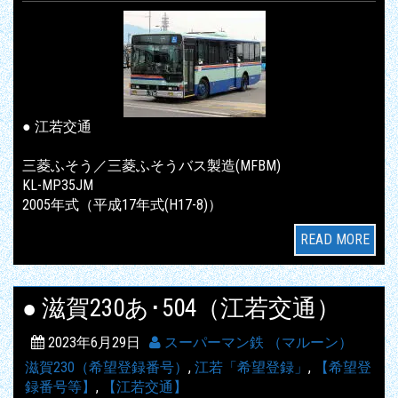
● 江若交通
三菱ふそう／三菱ふそうバス製造(MFBM)
KL-MP35JM
2005年式（平成17年式(H17-8)）
READ MORE
● 滋賀230あ･504（江若交通）
2023年6月29日
スーパーマン鉄 （マルーン）
滋賀230（希望登録番号）
,
江若「希望登録」
,
【希望登
録番号等】
,
【江若交通】