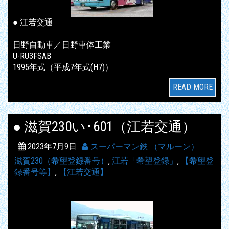
● 江若交通
日野自動車／日野車体工業
U-RU3FSAB
1995年式（平成7年式(H7)）
READ MORE
● 滋賀230い･601（江若交通）
2023年7月9日
スーパーマン鉄 （マルーン）
滋賀230（希望登録番号）
,
江若「希望登録」
,
【希望登
録番号等】
,
【江若交通】