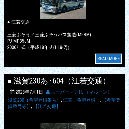
● 江若交通
三菱ふそう／三菱ふそうバス製造(MFBM)
PJ-MP35JM
2006年式（平成18年式(H18-7)）
READ MORE
● 滋賀230あ･604（江若交通）
2023年7月1日
スーパーマン鉄 （マルーン）
滋賀230（希望登録番号）
,
江若「希望登録」
,
【希望登
録番号等】
,
【江若交通】