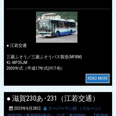
● 江若交通
三菱ふそう／三菱ふそうバス製造(MFBM)
KL-MP35JM
2005年式（平成17年式(H17-8)）
READ MORE
● 滋賀230あ･231（江若交通）
2023年6月28日
スーパーマン鉄 （マルーン）
滋賀230（希望登録番号）
,
江若「希望登録」
,
【希望登