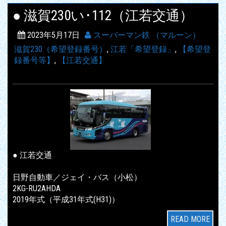
● 滋賀230い･112（江若交通）
2023年5月17日
スーパーマン鉄 （マルーン）
滋賀230（希望登録番号）
,
江若「希望登録」
,
【希望登
録番号等】
,
【江若交通】
● 江若交通
日野自動車／ジェイ・バス（小松）
2KG-RU2AHDA
2019年式（平成31年式(H31)）
READ MORE