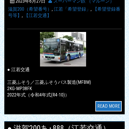
2023年6月27日
スーパーマン鉄 （マルーン）
滋賀200（希望番号）
,
江若「希望登録」
,
【希望登録番
号等】
,
【江若交通】
● 江若交通
三菱ふそう／三菱ふそうバス製造(MFBM)
2KG-MP38FK
2022年式（令和4年式(R4-10)）
READ MORE
● 滋賀200あ･888（江若交通）