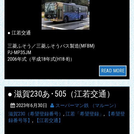
● 江若交通
三菱ふそう／三菱ふそうバス製造(MFBM)
PJ-MP35JM
2006年式（平成18年式(H18-8)）
READ MORE
● 滋賀230あ･505（江若交通）
2023年6月30日
スーパーマン鉄 （マルーン）
滋賀230（希望登録番号）
,
江若「希望登録」
,
【希望登
録番号等】
,
【江若交通】