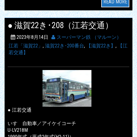
READ MORE
● 滋賀22き･208（江若交通）
2023年8月14日
スーパーマン鉄 （マルーン）
江若「滋賀22」
,
滋賀22き･200番台
,
【滋賀22き】
,
【江
若交通】
● 江若交通
いすゞ自動車／アイケイコーチ
U-LV218M
1990年式（平成2年式(H2-11)）