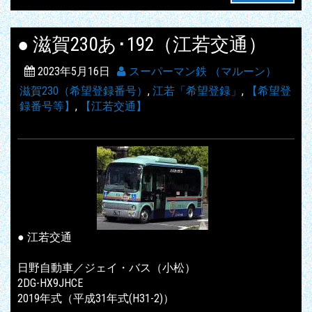
● 滋賀230あ･192（江若交通）
2023年5月16日
スーパーマン鉄 （マルーン）
滋賀230（希望登録番号）
,
江若「希望登録」
,
【希望登
録番号等】
,
【江若交通】
● 江若交通
日野自動車／ジェイ・バス（小松）
2DG-HX9JHCE
2019年式（平成31年式(H31-2)）