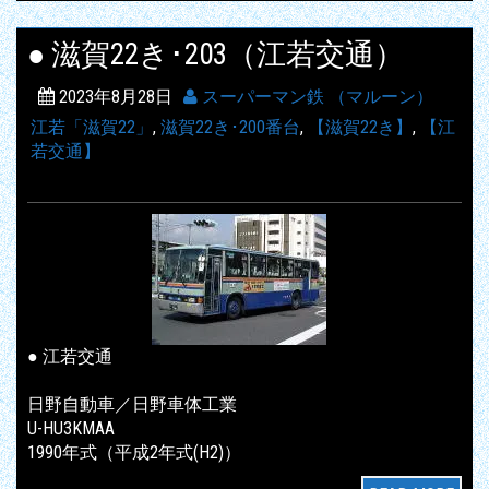
● 滋賀22き･203（江若交通）
2023年8月28日
スーパーマン鉄 （マルーン）
江若「滋賀22」
,
滋賀22き･200番台
,
【滋賀22き】
,
【江
若交通】
● 江若交通
日野自動車／日野車体工業
U-HU3KMAA
1990年式（平成2年式(H2)）