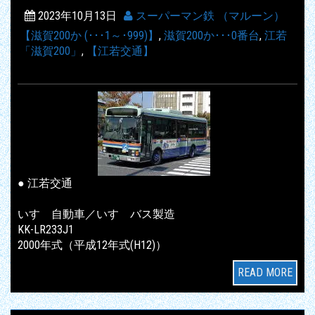
2023年10月13日
スーパーマン鉄 （マルーン）
【滋賀200か (･･･1～･999)】
,
滋賀200か･･･0番台
,
江若
「滋賀200」
,
【江若交通】
● 江若交通
いすゞ自動車／いすゞバス製造
KK-LR233J1
2000年式（平成12年式(H12)）
READ MORE