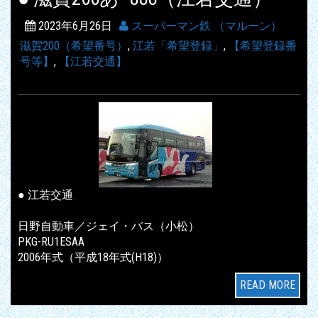
2023年6月26日
スーパーマン鉄 （マルーン）
滋賀200（希望番号）
,
江若「希望登録」
,
【希望登録番
号等】
,
【江若交通】
● 江若交通
日野自動車／ジェイ・バス（小松）
PKG-RU1ESAA
2006年式（平成18年式(H18)）
READ MORE