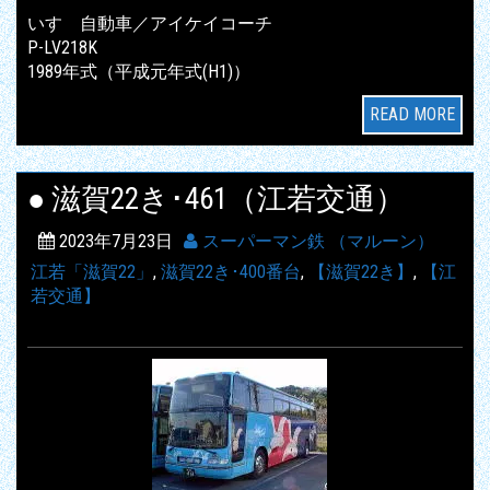
いすゞ自動車／アイケイコーチ
P-LV218K
1989年式（平成元年式(H1)）
READ MORE
● 滋賀22き･461（江若交通）
2023年7月23日
スーパーマン鉄 （マルーン）
江若「滋賀22」
,
滋賀22き･400番台
,
【滋賀22き】
,
【江
若交通】