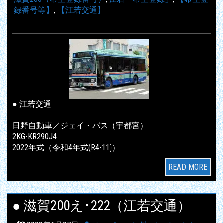
録番号等】
,
【江若交通】
● 江若交通
日野自動車／ジェイ・バス（宇都宮）
2KG-KR290J4
2022年式（令和4年式(R4-11)）
READ MORE
● 滋賀200え･222（江若交通）