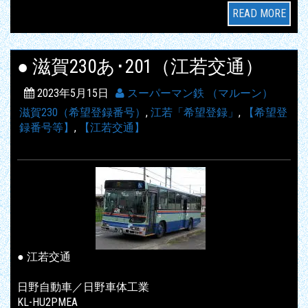
READ MORE
● 滋賀230あ･201（江若交通）
2023年5月15日
スーパーマン鉄 （マルーン）
滋賀230（希望登録番号）
,
江若「希望登録」
,
【希望登
録番号等】
,
【江若交通】
● 江若交通
日野自動車／日野車体工業
KL-HU2PMEA