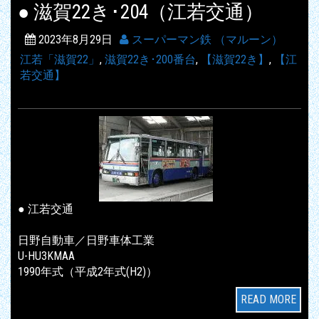
● 滋賀22き･204（江若交通）
2023年8月29日
スーパーマン鉄 （マルーン）
江若「滋賀22」
,
滋賀22き･200番台
,
【滋賀22き】
,
【江
若交通】
● 江若交通
日野自動車／日野車体工業
U-HU3KMAA
1990年式（平成2年式(H2)）
READ MORE