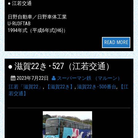
● 江若交通
日野自動車／日野車体工業
U-RU3FTAB
1994年式（平成6年式(H6)）
READ MORE
● 滋賀22き･527（江若交通）
2023年7月22日
スーパーマン鉄 （マルーン）
江若「滋賀22」
,
【滋賀22き】
,
滋賀22き･500番台
,
【江
若交通】