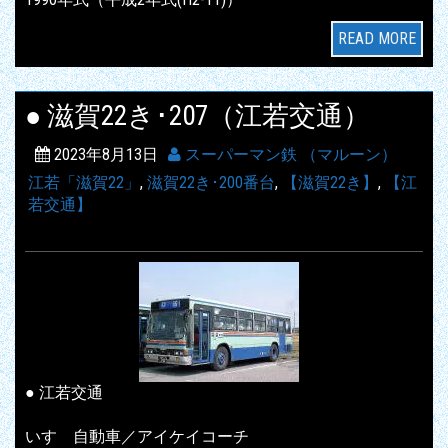
READ MORE
● 滋賀22き･207（江若交通）
2023年8月13日
スーパーマン鉄 （マルーン）
江若「滋賀22」
,
滋賀22き･200番台
,
【滋賀22き】
,
【江
若交通】
● 江若交通
いすゞ自動車／アイケイコーチ