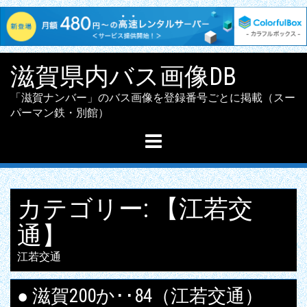
Skip
滋賀県内バス画像DB
to
content
「滋賀ナンバー」のバス画像を登録番号ごとに掲載（スー
パーマン鉄・別館）
カテゴリー:
【江若交
通】
江若交通
● 滋賀200か･･84（江若交通）