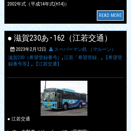
2002年式（平成14年式(H14)）
READ MORE
● 滋賀230あ･162（江若交通）
2023年2月12日
スーパーマン鉄 （マルーン）
滋賀230（希望登録番号）
,
江若「希望登録」
,
【希望登
録番号等】
,
【江若交通】
● 江若交通