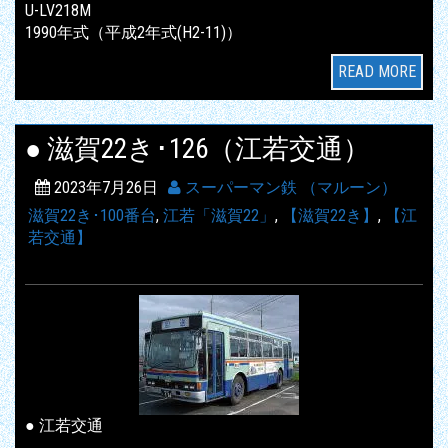
U-LV218M
1990年式（平成2年式(H2-11)）
READ MORE
● 滋賀22き･126（江若交通）
2023年7月26日
スーパーマン鉄 （マルーン）
滋賀22き･100番台
,
江若「滋賀22」
,
【滋賀22き】
,
【江
若交通】
● 江若交通