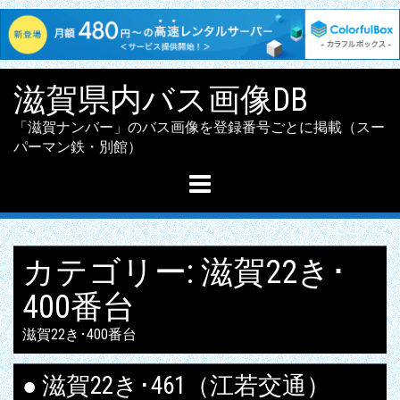
Skip
滋賀県内バス画像DB
to
content
「滋賀ナンバー」のバス画像を登録番号ごとに掲載（スー
パーマン鉄・別館）
カテゴリー:
滋賀22き･
400番台
滋賀22き･400番台
● 滋賀22き･461（江若交通）