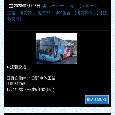
2023年7月23日
スーパーマン鉄 （マルーン）
江若「滋賀22」
,
滋賀22き･400番台
,
【滋賀22き】
,
【江
若交通】
● 江若交通
日野自動車／日野車体工業
U-RU3FTAB
1994年式（平成6年式(H6)）
READ MORE