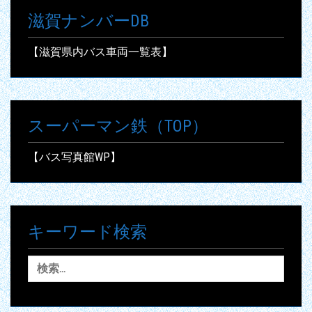
滋賀ナンバーDB
【滋賀県内バス車両一覧表】
スーパーマン鉄（TOP）
【バス写真館WP】
キーワード検索
検
索: