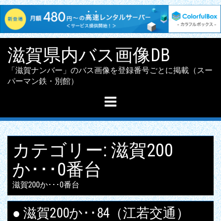
Skip
滋賀県内バス画像DB
to
content
「滋賀ナンバー」のバス画像を登録番号ごとに掲載（スー
パーマン鉄・別館）
カテゴリー:
滋賀200
か･･･0番台
滋賀200か･･･0番台
● 滋賀200か･･84（江若交通）