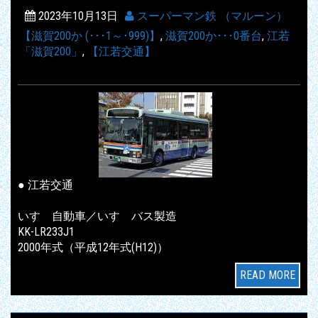
2023年10月13日
スーパーマン鉄 （マルーン）
【滋賀200か (･･･1～･999)】
,
滋賀200か･･･0番台
,
江若
「滋賀200」
,
【江若交通】
● 江若交通
いすゞ自動車／いすゞバス製造
KK-LR233J1
2000年式（平成12年式(H12)）
READ MORE