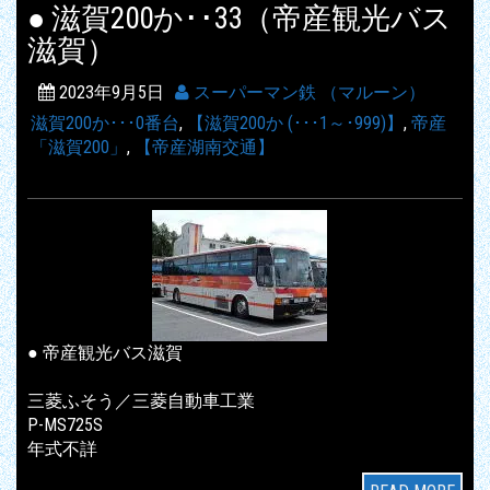
● 滋賀200か･･33（帝産観光バス
滋賀）
2023年9月5日
スーパーマン鉄 （マルーン）
滋賀200か･･･0番台
,
【滋賀200か (･･･1～･999)】
,
帝産
「滋賀200」
,
【帝産湖南交通】
● 帝産観光バス滋賀
三菱ふそう／三菱自動車工業
P-MS725S
年式不詳