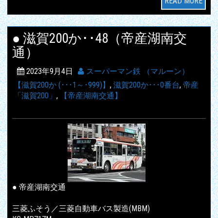
READ MORE
● 滋賀200か･･48（帝産湖南交
通）
2023年9月4日
スーパーマン鉄 （マルーン）
【滋賀200か (･･･1～･999)】
,
滋賀200か･･･0番台
,
帝産
「滋賀200」
,
【帝産湖南交通】
● 帝産湖南交通
三菱ふそう／三菱自動車バス製造(MBM)