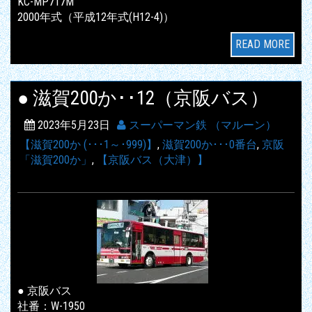
KC-MP717M
2000年式（平成12年式(H12-4)）
READ MORE
● 滋賀200か･･12（京阪バス）
2023年5月23日
スーパーマン鉄 （マルーン）
【滋賀200か (･･･1～･999)】
,
滋賀200か･･･0番台
,
京阪
「滋賀200か」
,
【京阪バス（大津）】
● 京阪バス
社番：W-1950