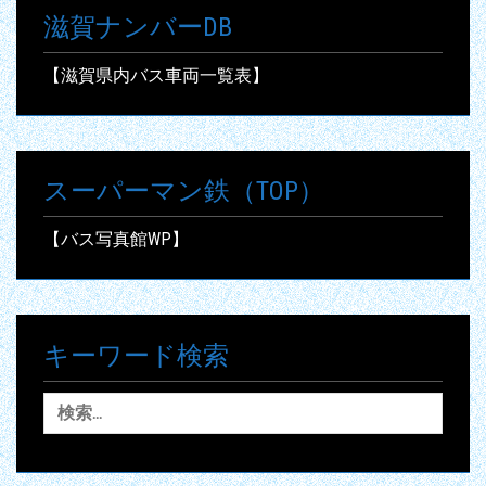
滋賀ナンバーDB
【滋賀県内バス車両一覧表】
スーパーマン鉄（TOP）
【バス写真館WP】
キーワード検索
検
索: