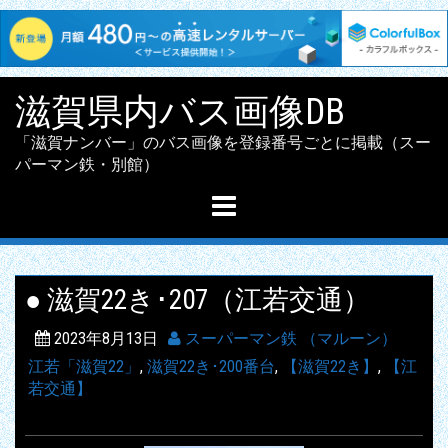
Skip
滋賀県内バス画像DB
to
content
「滋賀ナンバー」のバス画像を登録番号ごとに掲載（スー
パーマン鉄・別館）
● 滋賀22き･207（江若交通）
2023年8月13日
スーパーマン鉄 （マルーン）
江若「滋賀22」
,
滋賀22き･200番台
,
【滋賀22き】
,
【江
若交通】