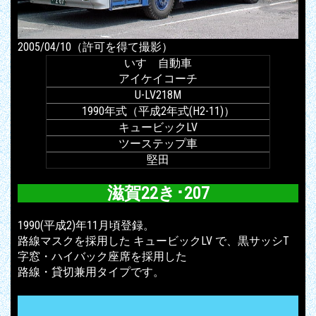
2005/04/10（許可を得て撮影）
いすゞ自動車
アイケイコーチ
U-LV218M
1990年式（平成2年式(H2-11)）
キュービックLV
ツーステップ車
堅田
滋賀22き･207
1990(平成2)年11月頃登録。
路線マスクを採用した キュービックLV で、黒サッシT
字窓・ハイバック座席を採用した
路線・貸切兼用タイプです。