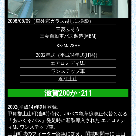
2008/08/09（車外窓ガラス越しに撮影）
三菱ふそう
三菱自動車バス製造(MBM)
KK-MJ23HE
2002年式（平成14年式(H14)）
エアロミディMJ
ワンステップ車
近江土山
滋賀200か･211
2002(平成14)年9月登録。
甲賀郡土山町(当時)時代、JRバス亀草線廃止代替となる
「あいくるバス」発足時に新製導入された エアロミデ
ィMJ ワンステップ車。
土山町域のフィーダー路線に加え、閑散時間帯に 土山