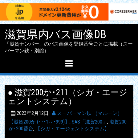
Skip
滋賀県内バス画像DB
to
content
「滋賀ナンバー」のバス画像を登録番号ごとに掲載（スー
パーマン鉄・別館）
● 滋賀200か･211（シガ・エージ
ェントシステム）
2023年2月12日
スーパーマン鉄 （マルーン）
【滋賀200か (･･･1～･999)】
,
SAS「滋賀200」
,
滋賀200
か･200番台
,
【シガ・エージェントシステム】