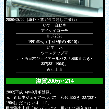
2008/08/09（車外・窓ガラス越しに撮影）
いすゞ自動車
アイケイコーチ
U-LR232J
1991年式（平成3年式(H3-10)）
いすゞLR
ツーステップ車
元・西日本ジェイアールバス「和歌山22き･
337(331-1904)」
近江土山
滋賀200か･214
2002(平成14)年9月頃登録。
元・西日本ジェイアールバス「和歌山22き･337(331-
1904)」だった いすゞLR。
甲賀郡土山町「あいくるバス」用として導入され、し