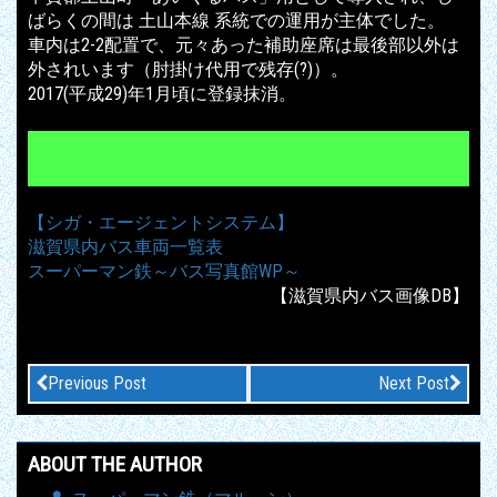
ばらくの間は 土山本線 系統での運用が主体でした。
車内は2-2配置で、元々あった補助座席は最後部以外は
外されいます（肘掛け代用で残存(?)）。
2017(平成29)年1月頃に登録抹消。
【シガ・エージェントシステム】
滋賀県内バス車両一覧表
スーパーマン鉄～バス写真館WP～
【滋賀県内バス画像DB】
Previous Post
Next Post
ABOUT THE AUTHOR