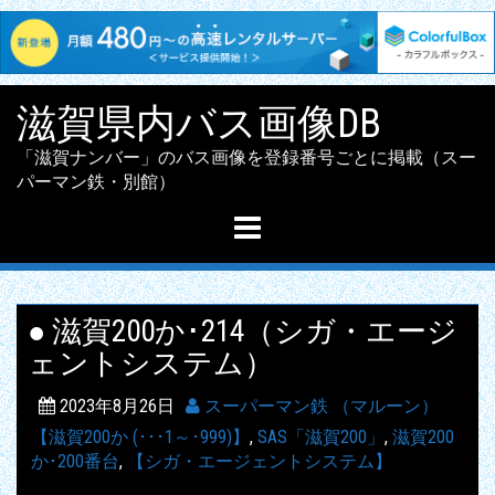
Skip
滋賀県内バス画像DB
to
content
「滋賀ナンバー」のバス画像を登録番号ごとに掲載（スー
パーマン鉄・別館）
● 滋賀200か･214（シガ・エージ
ェントシステム）
2023年8月26日
スーパーマン鉄 （マルーン）
【滋賀200か (･･･1～･999)】
,
SAS「滋賀200」
,
滋賀200
か･200番台
,
【シガ・エージェントシステム】